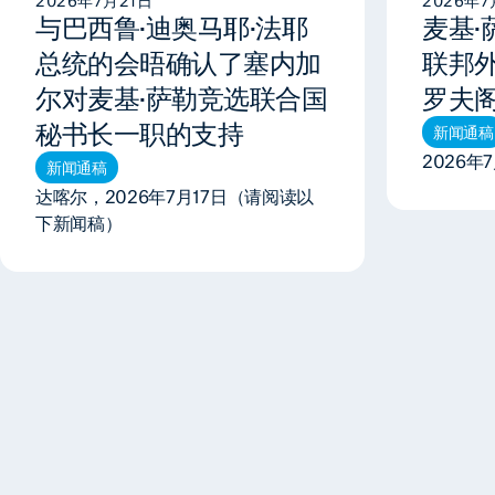
2026年7月21日
2026年7
与巴西鲁·迪奥马耶·法耶
麦基
总统的会晤确认了塞内加
联邦
尔对麦基·萨勒竞选联合国
罗夫
秘书长一职的支持
新闻通稿
2026年
新闻通稿
达喀尔，2026年7月17日（请阅读以
下新闻稿）